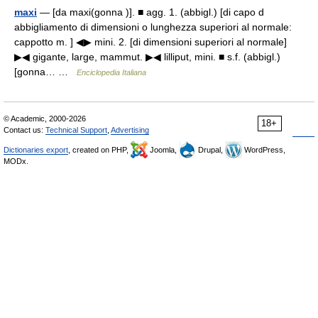
maxi
— [da maxi(gonna )]. ■ agg. 1. (abbigl.) [di capo d
abbigliamento di dimensioni o lunghezza superiori al normale:
cappotto m. ] ◀▶ mini. 2. [di dimensioni superiori al normale]
▶◀ gigante, large, mammut. ▶◀ lilliput, mini. ■ s.f. (abbigl.)
[gonna… …
Enciclopedia Italiana
© Academic, 2000-2026
18+
Contact us:
Technical Support
,
Advertising
Dictionaries export
, created on PHP,
Joomla,
Drupal,
WordPress,
MODx.