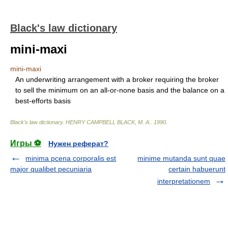
Black's law dictionary
mini-maxi
mini-maxi
An underwriting arrangement with a broker requiring the broker
to sell the minimum on an all-or-none basis and the balance on a
best-efforts basis
Black's law dictionary
.
HENRY CAMPBELL BLACK, M. A.
.
1990
.
Игры ⚽
Нужен реферат?
minima pcena corporalis est
minime mutanda sunt quae
major qualibet pecuniaria
certain habuerunt
interpretationem