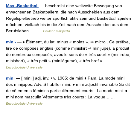
Maxi-Basketball
— beschreibt eine weltweite Bewegung von
erwachsenen Basketballern, die nach Ausscheiden aus dem
Regelspielbetrieb weiter sportlich aktiv sein und Basketball spielen
möchten, vielfach bis in die Zeit nach dem Ausscheiden aus dem
Berufsleben.… …
Deutsch Wikipedia
mini-
— ♦ Élément, du lat. minus « moins ». ⇒ micro . Ce préfixe,
tiré de composés anglais (comme miniskirt ⇒ minijupe), a produit
de nombreux composés, avec le sens de « très court » (minirobe,
minishort), « très petit » (minilégume), « très bref »… …
Encyclopédie Universelle
mini
— [ mini ] adj. inv. • v. 1965; de mini ♦ Fam. La mode mini,
des minijupes. Adv. S habiller mini. ● mini adjectif invariable Se dit
de vêtements féminins particulièrement courts : La mode mini. ●
mini nom masculin Vêtements très courts : La vogue… …
Encyclopédie Universelle